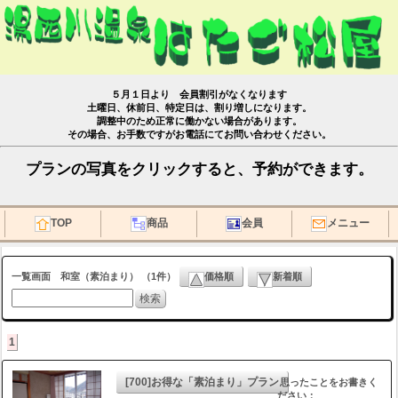
５月１日より 会員割引がなくなります
土曜日、休前日、特定日は、割り増しになります。
調整中のため正常に働かない場合があります。
その場合、お手数ですがお電話にてお問い合わせください。
プランの写真をクリックすると、予約ができます。
TOP
商品
会員
メニュー
一覧画面
和室（素泊まり） （1件）
価格順
新着順
1
[700]お得な「素泊まり」プラン
思ったことをお書きく
ださい：