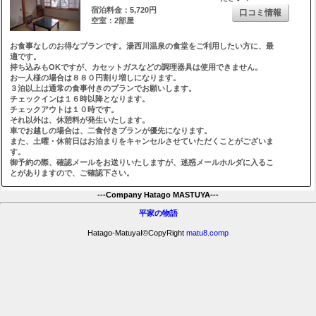
宿泊料金：5,720円
口コミ情報
空室：2部屋
お食事なしのお得なプランです。湯西川温泉の食堂をご利用したい方に、最
適です。
持ち込みもOKですが、カセットガスなどの調理器具は使用できません。
お一人様の場合は８８０円割り増しになります。
３泊以上は通常の食事付きのプランでお願いします。
チェックインは１６時以降となります。
チェックアウトは１０時です。
それ以外は、休憩料が発生いたします。
車でお越しの場合は、二食付きプランが優先になります。
また、土曜・休前日はお泊まりをキャンセルさせていただくことがございま
す。
御予約の際、確認メールをお送りいたしますが、迷惑メールホルダに入るこ
とがありますので、ご確認下さい。
---Company Hatago MASTUYA---
平家の物語
Hatago-MatuyaI©CopyRight
matu8.comp