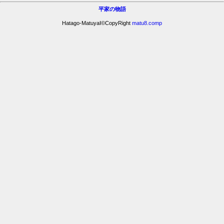
平家の物語
Hatago-MatuyaI©CopyRight
matu8.comp